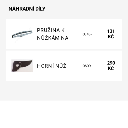
NÁHRADNÍ DÍLY
PRUŽINA K
131
0343-
KČ
NŮŽKÁM NA
00.600.02
RÉVU
290
HORNÍ NŮŽ
0609-
KČ
00.600.13