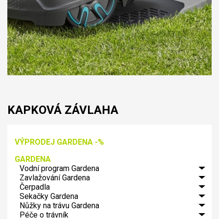
KAPKOVÁ ZÁVLAHA
VÝPRODEJ GARDENA -%
GARDENA
Vodní program Gardena
Zavlažování Gardena
GARDENA
spojovací
Čerpadla
Řízení
systém
zavlažování
Sekačky Gardena
Zahradní
GARDENA
Micro-
čerpadla
Nůžky na trávu Gardena
Elektrické
Profi-
Drip-
Gardena
sekačky
systém
Péče o trávník
Aku.
Systém
Ponorná