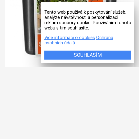
Tento web používá k poskytování služeb,
analýze návštěvnosti a personalizaci
reklam soubory cookie. Používáním tohoto
webu s tím souhlasíte.
Více informací o cookies
Ochrana
osobních údajů
SOUHLASÍM
ZAVLAŽOVÁNÍ O DOVOLENÉ
1266-20
Až pro 36 hrnkových rostlin. Zavlažování se aktivuje denně na 1
minutu pomocí transformátoru s integrovaným časovým
spínačem.Výdej ...