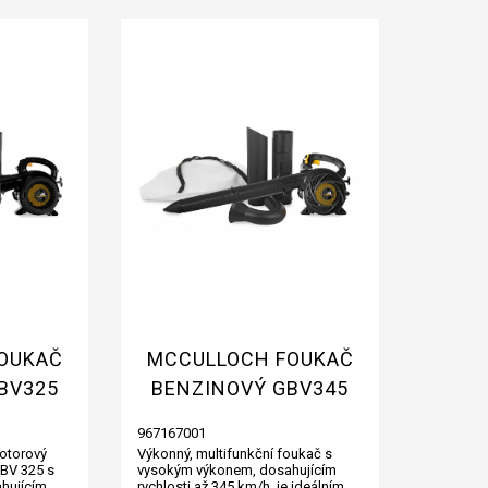
OUKAČ
MCCULLOCH FOUKAČ
BV325
BENZINOVÝ GBV345
967167001
motorový
Výkonný, multifunkční foukač s
GBV 325 s
vysokým výkonem, dosahujícím
hujícím
rychlosti až 345 km/h, je ideálním