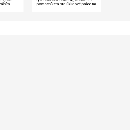
deálním
pomocníkem pro úklidové práce na
za ...