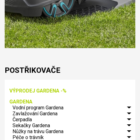
POSTŘIKOVAČE
VÝPRODEJ GARDENA -%
GARDENA
Vodní program Gardena
Zavlažování Gardena
GARDENA
spojovací
Čerpadla
Řízení
systém
zavlažování
Sekačky Gardena
Zahradní
GARDENA
Micro-
čerpadla
Nůžky na trávu Gardena
Elektrické
Profi-
Drip-
Gardena
sekačky
systém
Péče o trávník
Aku.
Systém
Ponorná