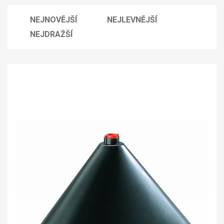
pasy
Zátky
NEJNOVĚJŠÍ
NEJLEVNĚJŠÍ
NEJDRAŽŠÍ